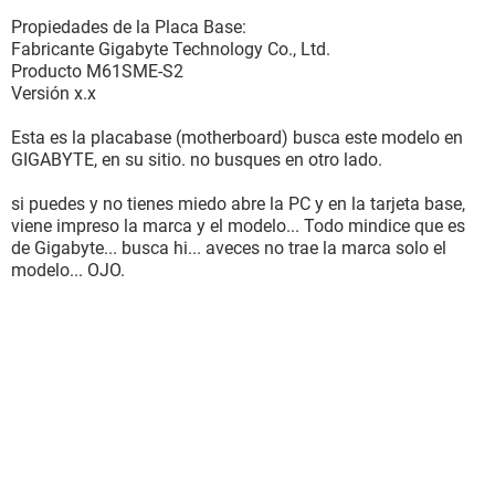
Memoria del Sistema 960 MB
Tipo de BIOS Award Modular (10/05/07)
Propiedades de la Placa Base:
Puerto de comunicación Puerto de comunicaciones (COM1)
Fabricante Gigabyte Technology Co., Ltd.
Puerto de comunicación Puerto de comunicaciones (COM2)
Producto M61SME-S2
Puerto de comunicación Puerto de impresora (LPT1)
Versión x.x
Multimedia:
Esta es la placabase (motherboard) busca este modelo en
Tarjeta de sonido Realtek HD Audio output
GIGABYTE, en su sitio. no busques en otro lado.
Almacenamiento:
si puedes y no tienes miedo abre la PC y en la tarjeta base,
Controlador IDE Controladora estándar PCI IDE de doble
viene impreso la marca y el modelo... Todo mindice que es
canal
de Gigabyte... busca hi... aveces no trae la marca solo el
Controlador IDE Controladora estándar PCI IDE de doble
modelo... OJO.
canal
Disquetera de 3 1/2 Unidad de disquete
Disco duro WDC WD1600AABS-00PRA0 (149 GB, IDE)
Disco duro Multi Flash Reader USB Device
Lector óptico TSSTcorp CDW/DVD TS-H492A (DVD:16x,
CD:52x/32x/52x DVD-ROM/CD-RW)
Estado de los discos duros SMART OK
Particiones:
C: (NTFS) 10236 MB (4498 MB libre)