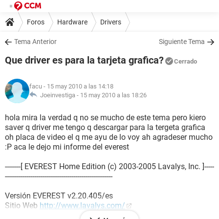
Foros
Hardware
Drivers
Tema Anterior
Siguiente Tema
Que driver es para la tarjeta grafica?
Cerrado
facu
- 15 may 2010 a las 14:18
Joeinvestiga -
15 may 2010 a las 18:26
hola mira la verdad q no se mucho de este tema pero kiero
saver q driver me tengo q descargar para la tergeta grafica
oh placa de video el q me ayu de lo voy ah agradeser mucho
:P aca le dejo mi informe del everest
--------[ EVEREST Home Edition (c) 2003-2005 Lavalys, Inc. ]-----
-------------------------------------------------------
Versión EVEREST v2.20.405/es
Sitio Web
http://www.lavalys.com/
Tipo de informe Asistente de informes