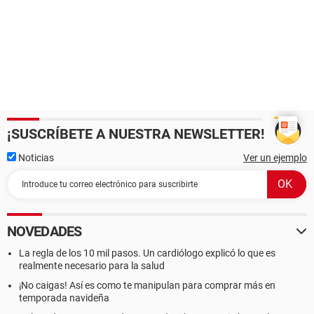
D: (NTFS) 10236 MB (9942 MB libre)
E: (NTFS) 10236 MB (8175 MB libre)
Tamaño total 30.0 GB (22.1 GB libre)
Dispositivos de entrada:
Teclado Teclado estándar de 101/102 teclas o Microsoft
Natural PS/2 Keyboard
Ratón Mouse compatible PS/2
¡SUSCRÍBETE A NUESTRA NEWSLETTER!
Red:
Tarjeta de Red ENCORE 10/100Mbps Fast Ethernet PCI
Noticias
Ver un ejemplo
Adapter (192.168.0.193)
Dispositivos:
Dispositivos USB Dispositivo de almacenamiento masivo
USB
NOVEDADES
La regla de los 10 mil pasos. Un cardiólogo explicó lo que es
--------[ DMI ]---------------------------------------------------------------------------------------
realmente necesario para la salud
------------------
¡No caigas! Así es como te manipulan para comprar más en
temporada navideña
[ BIOS ]