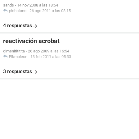
sands
-
14 nov 2008 a las 18:54
pichotano
-
26 ago 2011 a las 08:15
4 respuestas
reactivación acrobat
gimenitititita
-
26 ago 2009 a las 16:54
Elkmaleon
-
13 feb 2011 a las 05:33
3 respuestas