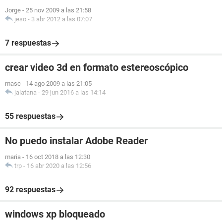
Jorge
-
25 nov 2009 a las 21:58
jeso
-
3 abr 2012 a las 07:07
7 respuestas
crear video 3d en formato estereoscópico
masc
-
14 ago 2009 a las 21:05
jalatana
-
29 jun 2016 a las 14:14
55 respuestas
No puedo instalar Adobe Reader
maria
-
16 oct 2018 a las 12:30
trp
-
16 abr 2020 a las 12:56
92 respuestas
windows xp bloqueado