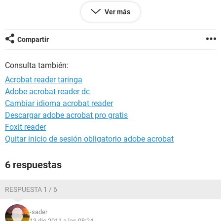
me han dicho que podria ser el proxi pero si es el proxi
Ver más
tengo una pregunta ¿que hago con el proxi? lo desinstalo lo
borro o que .....otra pregunta ¿como lo desinstalo?
necesito su ayuda para ver porq sera asi se mira taringa en
Compartir
mi pc.
Consulta también:
http://i41.tinypic.com/2whmidc.jpg
Acrobat reader taringa
muchas gracias por sus respuestas.
Adobe acrobat reader dc
Categoría
Cambiar idioma acrobat reader
Descargar adobe acrobat pro gratis
Foxit reader
Quitar inicio de sesión obligatorio adobe acrobat
6 respuestas
RESPUESTA 1 / 6
-sader
13 dic 2011 a las 08:24