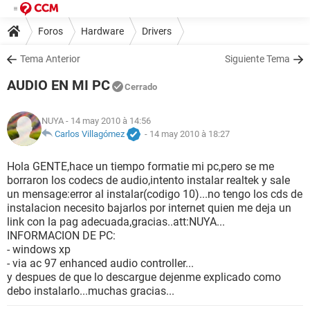
Foros
Hardware
Drivers
Tema Anterior
Siguiente Tema
AUDIO EN MI PC
Cerrado
NUYA
- 14 may 2010 à 14:56
Carlos Villagómez
-
14 may 2010 à 18:27
Hola GENTE,hace un tiempo formatie mi pc,pero se me
borraron los codecs de audio,intento instalar realtek y sale
un mensage:error al instalar(codigo 10)...no tengo los cds de
instalacion necesito bajarlos por internet quien me deja un
link con la pag adecuada,gracias..att:NUYA...
INFORMACION DE PC:
- windows xp
- via ac 97 enhanced audio controller...
y despues de que lo descargue dejenme explicado como
debo instalarlo...muchas gracias...