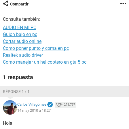
Compartir
Consulta también:
AUDIO EN MI PC
Guion bajo en pc
Cortar audio online
Como poner punto y coma en pc
Realtek audio driver
Como manejar un helicoptero en gta 5 pc
1 respuesta
RÉPONSE 1 / 1
Carlos Villagómez
278.797
14 may 2010 à 18:27
Hola