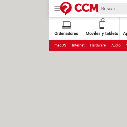
Ordenadores
Móviles y tablets
Ap
macOS
Internet
Hardware
Audio