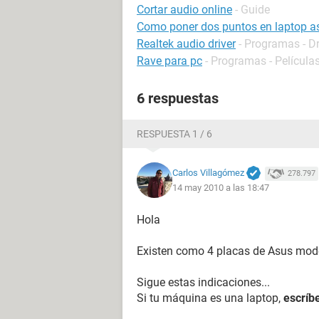
Cortar audio online
- Guide
Como poner dos puntos en laptop a
Realtek audio driver
- Programas - Dr
Rave para pc
- Programas - Películas
6 respuestas
RESPUESTA 1 / 6
Carlos Villagómez
278.797
14 may 2010 a las 18:47
Hola
Existen como 4 placas de Asus model
Sigue estas indicaciones...
Si tu máquina es una laptop,
escríb