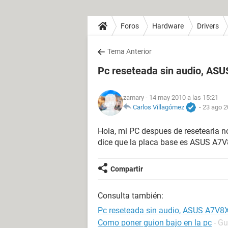
Foros
Hardware
Drivers
Tema Anterior
Pc reseteada sin audio, AS
zamary
- 14 may 2010 a las 15:21
Carlos Villagómez
-
23 ago 2
Hola, mi PC despues de resetearla n
dice que la placa base es ASUS A7V
Compartir
Consulta también:
Pc reseteada sin audio, ASUS A7V8
Como poner guion bajo en la pc
- Gu