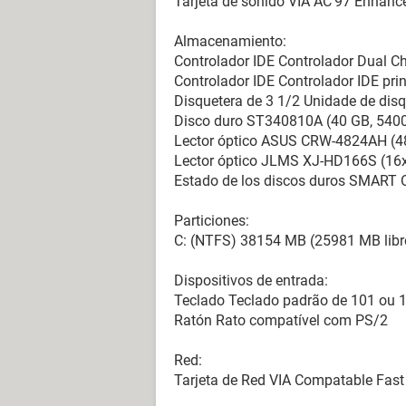
Tarjeta de sonido VIA AC'97 Enhance
Almacenamiento:
Controlador IDE Controlador Dual C
Controlador IDE Controlador IDE pri
Disquetera de 3 1/2 Unidade de dis
Disco duro ST340810A (40 GB, 5400
Lector óptico ASUS CRW-4824AH (
Lector óptico JLMS XJ-HD166S (1
Estado de los discos duros SMART 
Particiones:
C: (NTFS) 38154 MB (25981 MB libr
Dispositivos de entrada:
Teclado Teclado padrão de 101 ou 1
Ratón Rato compatível com PS/2
Red:
Tarjeta de Red VIA Compatable Fast