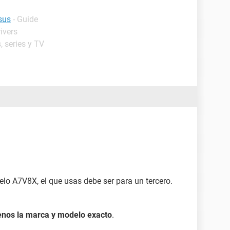
sus
- Guide
ivers
, series y TV
o A7V8X, el que usas debe ser para un tercero.
enos la marca y modelo exacto
.