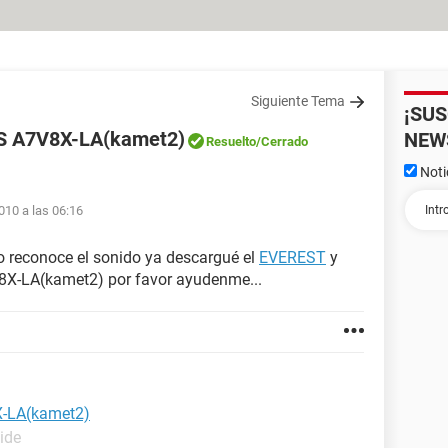
Siguiente Tema
¡SU
US A7V8X-LA(kamet2)
NEW
Resuelto
/Cerrado
Noti
010 a las 06:16
o reconoce el sonido ya descargué el
EVEREST
y
8X-LA(kamet2) por favor ayudenme...
X-LA(kamet2)
ide