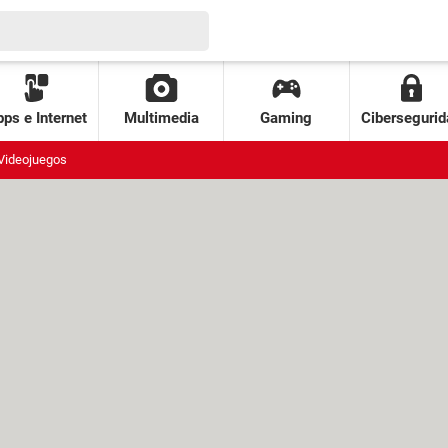
ps e Internet
Multimedia
Gaming
Cibersegurid
Videojuegos