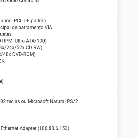
d Audio Controller
hannel PCI IDE padrão
ncipal de barramento VIA
quetes
 RPM, Ultra-ATA/100)
48x/24x/52x CD-RW)
6x/48x DVD-ROM)
OK
e)
02 teclas ou Microsoft Natural PS/2
 Ethernet Adapter (186.88.6.153)