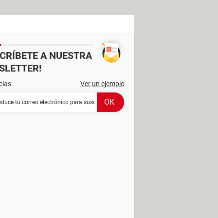
SCRÍBETE A NUESTRA
SLETTER!
cias
Ver un ejemplo