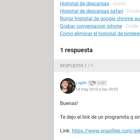
Historial de descargas
- Guide
Historial de descargas safari
- Guide
Borrar historial de google chrome 
Grabar conversacion iphone
- Guide
Como eliminar el historial de pintere
1 respuesta
RESPUESTA 1 / 1
Log4n
2.257
14 may 2010 a las 09:02
Buenas!
Te dejo el link de un programita q si
Link:
https://www.snapfiles.com/get