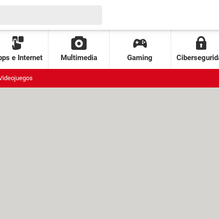
ps e Internet
Multimedia
Gaming
Cibersegurid
Videojuegos