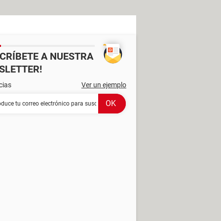
SCRÍBETE A NUESTRA
SLETTER!
cias
Ver un ejemplo