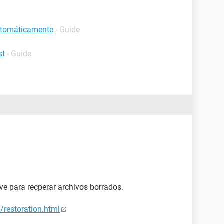
automáticamente
- Guide
st
- Guide
rve para recperar archivos borrados.
/restoration.html