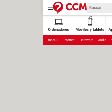
Ordenadores
Móviles y tablets
Ap
macOS
Internet
Hardware
Audio