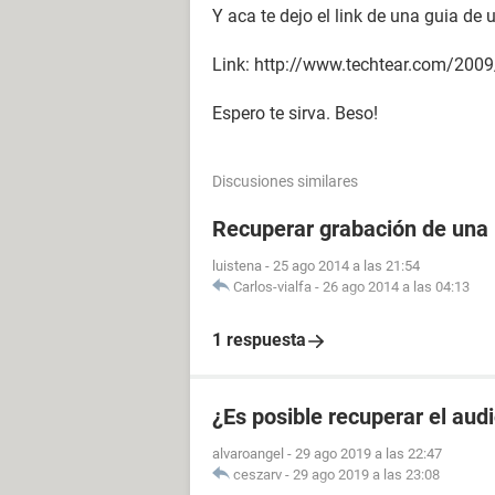
Y aca te dejo el link de una guia de
Link: http://www.techtear.com/200
Espero te sirva. Beso!
Discusiones similares
Recuperar grabación de una
luistena
-
25 ago 2014 a las 21:54
Carlos-vialfa
-
26 ago 2014 a las 04:13
1 respuesta
¿Es posible recuperar el aud
alvaroangel
-
29 ago 2019 a las 22:47
ceszarv
-
29 ago 2019 a las 23:08