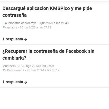
Descargué aplicacion KMSPico y me pide
contraseña
Claudiopatriciocaroaraya
-
3 jun 2023 a las 21:43
gslaura
-
16 jun 2023 a las 07:13
1 respuesta
¿Recuperar la contraseña de Facebook sin
cambiarla?
Montez1010
-
30 ago 2013 a las 07:04
Carlos-vialfa
-
20 mar 2014 a las 05:19
1 respuesta