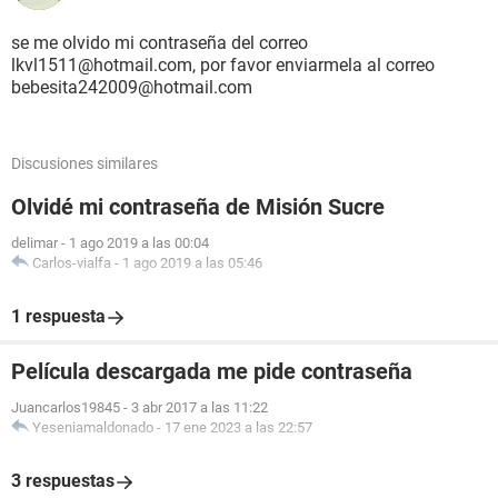
se me olvido mi contraseña del correo
lkvl1511@hotmail.com, por favor enviarmela al correo
bebesita242009@hotmail.com
Discusiones similares
Olvidé mi contraseña de Misión Sucre
delimar
-
1 ago 2019 a las 00:04
Carlos-vialfa
-
1 ago 2019 a las 05:46
1 respuesta
Película descargada me pide contraseña
Juancarlos19845
-
3 abr 2017 a las 11:22
Yeseniamaldonado
-
17 ene 2023 a las 22:57
3 respuestas