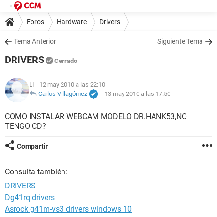
Foros
Hardware
Drivers
Tema Anterior
Siguiente Tema
DRIVERS
Cerrado
LI
- 12 may 2010 a las 22:10
Carlos Villagómez
-
13 may 2010 a las 17:50
COMO INSTALAR WEBCAM MODELO DR.HANK53,NO
TENGO CD?
Compartir
Consulta también:
DRIVERS
Dg41rq drivers
Asrock g41m-vs3 drivers windows 10