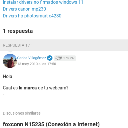
Instalar drivers no firmados windows 11
Drivers canon mp230
Drivers hp photosmart c4280
1 respuesta
RESPUESTA 1 / 1
Carlos Villagómez
278.797
13 may 2010 a las 17:50
Hola
Cual es
la marca
de tu webcam?
.
Discusiones similares
foxconn N15235 (Conexión a Internet)