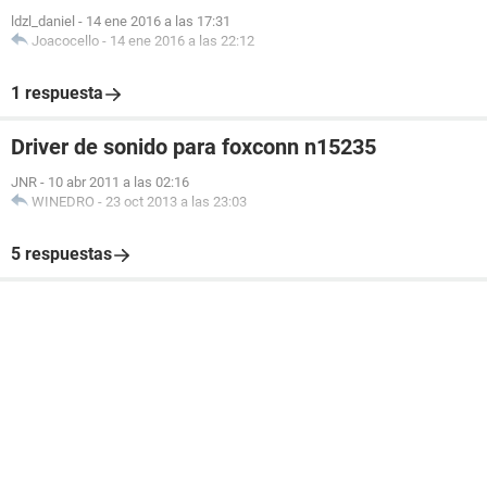
ldzl_daniel
-
14 ene 2016 a las 17:31
Joacocello
-
14 ene 2016 a las 22:12
1 respuesta
Driver de sonido para foxconn n15235
JNR
-
10 abr 2011 a las 02:16
WINEDRO
-
23 oct 2013 a las 23:03
5 respuestas