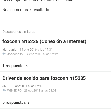
Nos comentas el resultado
.
Discusiones similares
foxconn N15235 (Conexión a Internet)
ldzl_daniel
-
14 ene 2016 a las 17:31
Joacocello
-
14 ene 2016 a las 22:12
1 respuesta
Driver de sonido para foxconn n15235
JNR
-
10 abr 2011 a las 02:16
WINEDRO
-
23 oct 2013 a las 23:03
5 respuestas