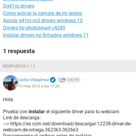
Dg41rq drivers
Como activar la camara de mi laptop
Asrock g41m-vs3 drivers windows 10
Drivers hp photosmart c4280
Instalar drivers no firmados windows 11
1 respuesta
RESPUESTA 1 / 1
Carlos Villagómez
278.797
13 may 2010 a las 17:20
Hola
Prueba con
instalar
el siguiente driver para tu webcam
Link de descarga:
---> https://es.ccm.net/download/descargar-12238-driver-de-
webcam-de-omega-3623k3-3626k3
Descomprime el archivo antes de instalar