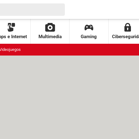
ps e Internet
Multimedia
Gaming
Cibersegurid
Videojuegos