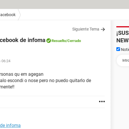
Facebook
Siguiente Tema
¡SU
facebook de infoma
NEW
Resuelto
/Cerrado
Noti
s 06:24
personas qu em agegan
alo escondi o nose pero no puedo quitarlo de
mente!!
 de infoma