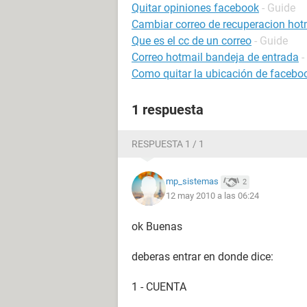
Quitar opiniones facebook
- Guide
Cambiar correo de recuperacion hot
Que es el cc de un correo
- Guide
Correo hotmail bandeja de entrada
-
Como quitar la ubicación de facebo
1 respuesta
RESPUESTA 1 / 1
mp_sistemas
2
12 may 2010 a las 06:24
ok Buenas
deberas entrar en donde dice:
1 - CUENTA