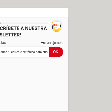
SCRÍBETE A NUESTRA
SLETTER!
cias
Ver un ejemplo