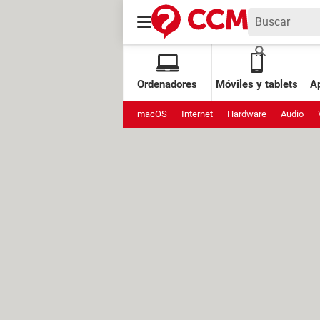
Ordenadores
Móviles y tablets
Ap
macOS
Internet
Hardware
Audio