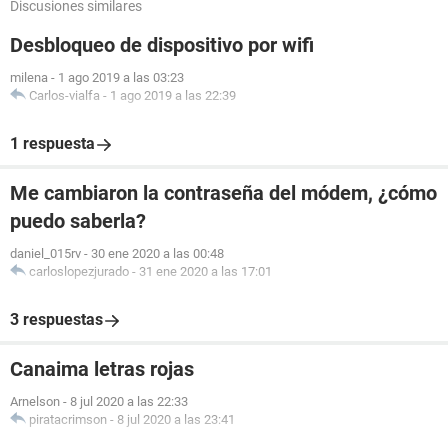
Discusiones similares
Desbloqueo de dispositivo por wifi
milena
-
1 ago 2019 a las 03:23
Carlos-vialfa
-
1 ago 2019 a las 22:39
1 respuesta
Me cambiaron la contraseña del módem, ¿cómo
puedo saberla?
daniel_015rv
-
30 ene 2020 a las 00:48
carloslopezjurado
-
31 ene 2020 a las 17:01
3 respuestas
Canaima letras rojas
Arnelson
-
8 jul 2020 a las 22:33
piratacrimson
-
8 jul 2020 a las 23:41