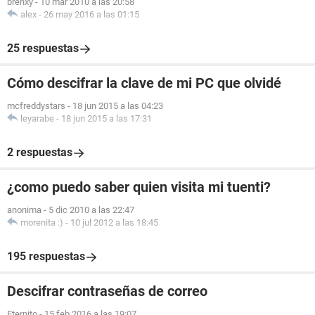
brenxy
-
10 mar 2010 a las 20:58
alex
-
26 may 2016 a las 01:15
25 respuestas
Cómo descifrar la clave de mi PC que olvidé
mcfreddystars
-
18 jun 2015 a las 04:23
leyarabe
-
18 jun 2015 a las 17:31
2 respuestas
¿como puedo saber quien visita mi tuenti?
anonima
-
5 dic 2010 a las 22:47
morenita :)
-
10 jul 2012 a las 18:45
195 respuestas
Descifrar contraseñas de correo
Eternito
-
15 feb 2016 a las 19:07