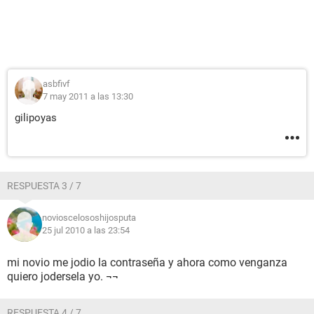
asbfivf
7 may 2011 a las 13:30
gilipoyas
RESPUESTA 3 / 7
novioscelososhijosputa
25 jul 2010 a las 23:54
mi novio me jodio la contraseña y ahora como venganza
quiero jodersela yo. ¬¬
RESPUESTA 4 / 7