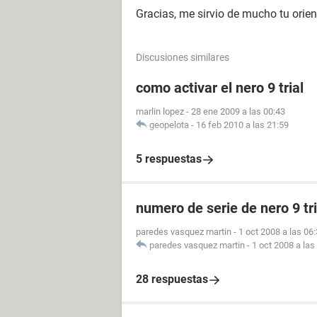
Gracias, me sirvio de mucho tu orien
Discusiones similares
como activar el nero 9 trial
marlin lopez
-
28 ene 2009 a las 00:43
geopelota
-
16 feb 2010 a las 21:59
5 respuestas
numero de serie de nero 9 tri
paredes vasquez martin
-
1 oct 2008 a las 06
paredes vasquez martin
-
1 oct 2008 a las
28 respuestas