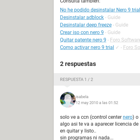
Consulta también:
No he podido desinstalar Nero 9 tria
Desinstalar adblock
- Guide
Desinstalar deep freeze
- Guide
Crear iso con nero 9
- Guide
Quitar patente nero 9
-
Foro Softwar
Como activar nero 9 trial
✓
-
Foro So
2 respuestas
RESPUESTA 1 / 2
isabela
12 may 2010 a las 01:52
solo ve a ccn (control center
nero
) o
algo asi te va a aparecer licencia 
en quitar y listo..
sin programas ni nada...