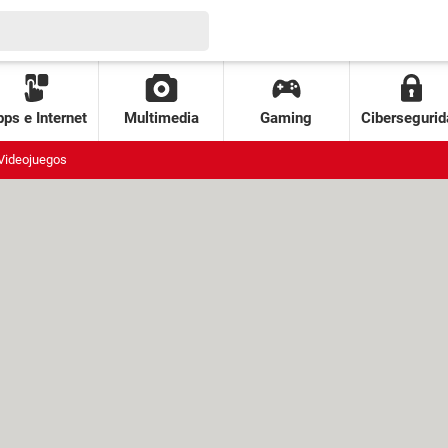
ps e Internet
Multimedia
Gaming
Cibersegurid
Videojuegos