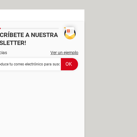
SCRÍBETE A NUESTRA
SLETTER!
cias
Ver un ejemplo