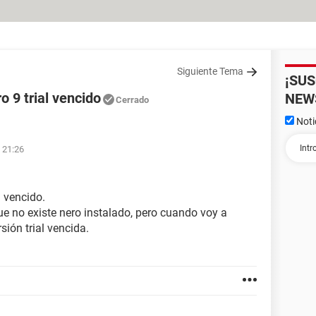
Siguiente Tema
¡SU
o 9 trial vencido
NEW
Cerrado
Noti
 21:26
l vencido.
ue no existe nero instalado, pero cuando voy a
sión trial vencida.