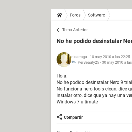
Foros
Software
Tema Anterior
No he podido desinstalar Ner
nidarraga
- 10 may 2010 a las 22:25
PerBeauty25 -
30 may 2010 a las
Hola.
No he podido desinstalar Nero 9 tria
No funciona nero tools clean, dice q
instalar otro, dice que ya hay una ver
Windows 7 ultimate
Compartir