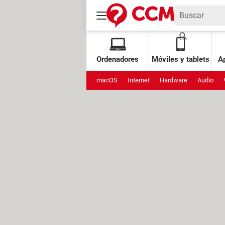
Ordenadores
Móviles y tablets
Ap
macOS
Internet
Hardware
Audio