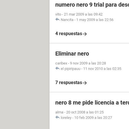
numero nero 9 trial para des
vito
-
21 mar 2009 a las 09:42
Nancita
-
1 may 2009 a las 22:56
4 respuestas
Eliminar nero
caribex
-
9 nov 2009 a las 20:28
el pipiripauu
-
11 nov 2010 a las 02:35
7 respuestas
nero 8 me pide licencia a ter
alma
-
20 oct 2008 a las 01:25
loreley
-
10 feb 2009 a las 20:27