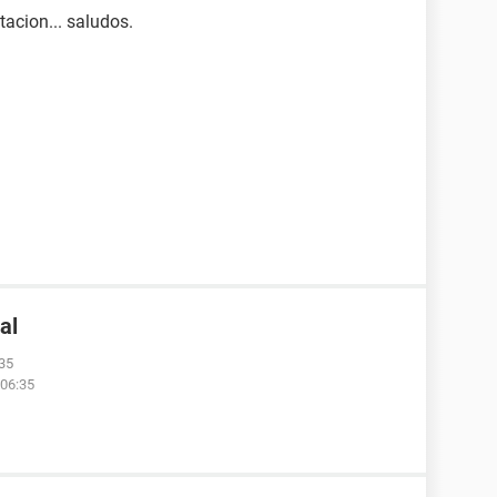
tacion... saludos.
al
:35
 06:35