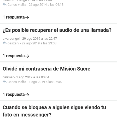
Carlos-vialfa
-
26 ago 2014 a las 04:13
1 respuesta
¿Es posible recuperar el audio de una llamada?
alvaroangel
-
29 ago 2019 a las 22:47
ceszarv
-
29 ago 2019 a las 23:08
1 respuesta
Olvidé mi contraseña de Misión Sucre
delimar
-
1 ago 2019 a las 00:04
Carlos-vialfa
-
1 ago 2019 a las 05:46
1 respuesta
Cuando se bloquea a alguien sigue viendo tu
foto en messsenger?