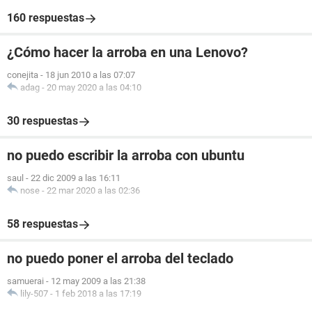
160 respuestas
¿Cómo hacer la arroba en una Lenovo?
conejita
-
18 jun 2010 a las 07:07
adag
-
20 may 2020 a las 04:10
30 respuestas
no puedo escribir la arroba con ubuntu
saul
-
22 dic 2009 a las 16:11
nose
-
22 mar 2020 a las 02:36
58 respuestas
no puedo poner el arroba del teclado
samuerai
-
12 may 2009 a las 21:38
lily-507
-
1 feb 2018 a las 17:19