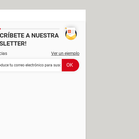
SCRÍBETE A NUESTRA
SLETTER!
cias
Ver un ejemplo