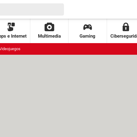
ps e Internet
Multimedia
Gaming
Cibersegurid
Videojuegos