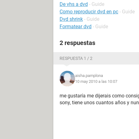
De vhs a dvd
- Guide
Como reproducir dvd en pc
- Guide
Dvd shrink
- Guide
Formatear dvd
- Guide
2 respuestas
RESPUESTA 1 / 2
aisha.pamplona
10 may 2010 a las 10:07
me gustaría me dijerais como consi
sony, tiene unos cuantos años y nunc