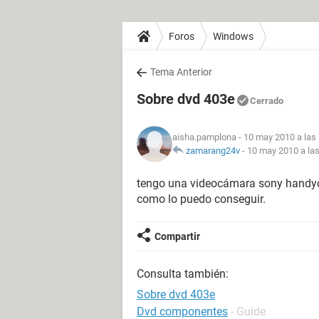
Foros
Windows
Tema Anterior
Sobre dvd 403e
Cerrado
aisha.pamplona
- 10 may 2010 a las
zamarang24v
-
10 may 2010 a las
tengo una videocámara sony handyc
como lo puedo conseguir.
Compartir
Consulta también:
Sobre dvd 403e
Dvd componentes
- Guide