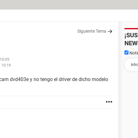
Siguiente Tema
¡SU
NEW
Noti
 10:05
 10:19
am dvd403e y no tengo el driver de dicho modelo