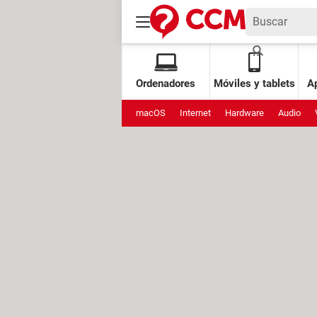
Ordenadores
Móviles y tablets
Ap
macOS
Internet
Hardware
Audio