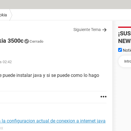
okia
Siguiente Tema
¡SU
kia 3500c
NEW
Cerrado
Noti
s 02:42
le puede instalar java y si se puede como lo hago
 la configuracion actual de conexion a internet java
ox