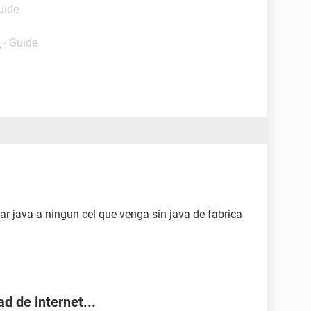
uide
l
- Guide
ar java a ningun cel que venga sin java de fabrica
d de internet...