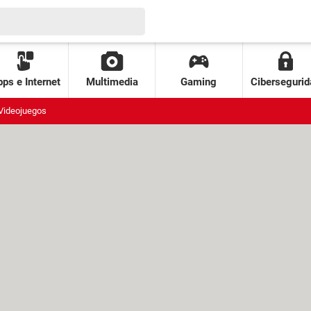
ps e Internet
Multimedia
Gaming
Cibersegurid
Videojuegos