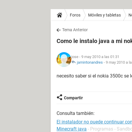
Foros
Móviles y tabletas
N
Tema Anterior
Como le instalo java a mi no
jose
- 9 may 2010 a las 01:31
jamintonandres
-
9 may 2010 a la
necesito saber si el nokia 3500c se 
Compartir
Consulta también:
El instalador no puede continuar con
Minecraft java
- Programas - Sandb