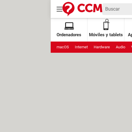
Ordenadores
Móviles y tablets
Ap
macOS
Internet
Hardware
Audio