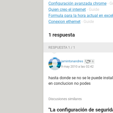
Configuración avanzada chrome
- G
Quien creo el internet
- Guide
Formula para la hora actual en exce
Conexion ethernet
- Guide
1 respuesta
RESPUESTA 1 / 1
jamintonandres
6
9 may 2010 a las 02:42
hasta donde se no se le puede instal
en conclucion no podes
Discusiones similares
"La configuración de segurida