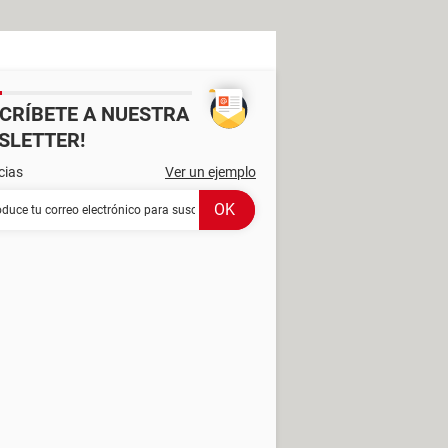
SCRÍBETE A NUESTRA
SLETTER!
cias
Ver un ejemplo