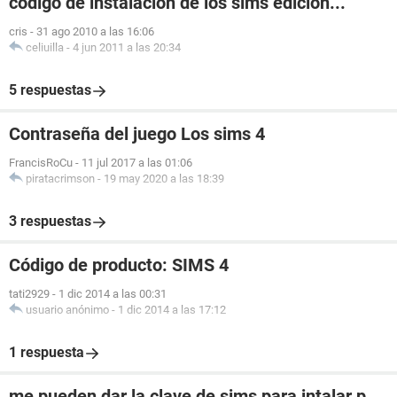
codigo de instalacion de los sims edicion...
cris
-
31 ago 2010 a las 16:06
celiuilla
-
4 jun 2011 a las 20:34
5 respuestas
Contraseña del juego Los sims 4
FrancisRoCu
-
11 jul 2017 a las 01:06
piratacrimson
-
19 may 2020 a las 18:39
3 respuestas
Código de producto: SIMS 4
tati2929
-
1 dic 2014 a las 00:31
usuario anónimo
-
1 dic 2014 a las 17:12
1 respuesta
me pueden dar la clave de sims para intalar p