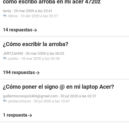
como escribo arroba en mi acer 4720z
tania
-
29 mar 2009 a las 23:41
Mone
-
10 abr 2020 a las 03:27
14 respuestas
¿Cómo escribir la arroba?
JERTZAHIM
-
26 mar 2009 a las 06:02
pololo
-
18 mar 2020 a las 00:38
194 respuestas
¿Cómo poner el signo @ en mi laptop Acer?
guillermocrespo2406@gmail.com
-
30 jul 2020 a las 02:31
piratacrimson
-
30 jul 2020 a las 10:47
1 respuesta