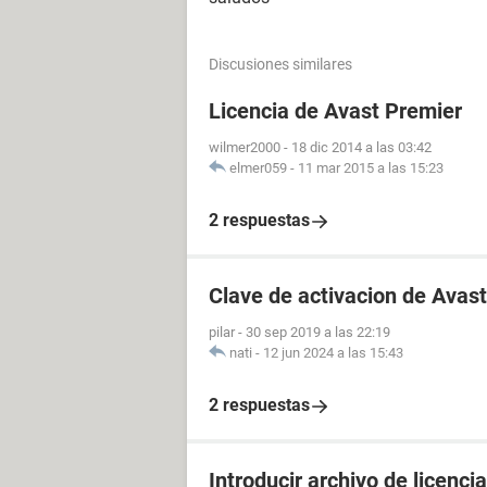
Discusiones similares
Licencia de Avast Premier
wilmer2000
-
18 dic 2014 a las 03:42
elmer059
-
11 mar 2015 a las 15:23
2 respuestas
Clave de activacion de Avast
pilar
-
30 sep 2019 a las 22:19
nati
-
12 jun 2024 a las 15:43
2 respuestas
Introducir archivo de licenci