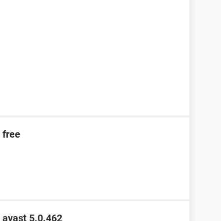
 free
a avast 5.0.462