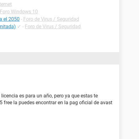
ternet
Foro Windows 10
ta el 2050
-
Foro de Virus / Seguridad
imitada)
✓
-
Foro de Virus / Seguridad
a licencia es para un año, pero ya que estas te
5 free la puedes encontrar en la pag oficial de avast