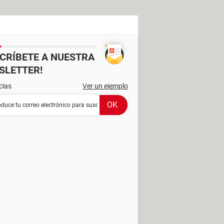
SCRÍBETE A NUESTRA
SLETTER!
cias
Ver un ejemplo