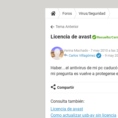
Foros
Virus/Seguridad
Tema Anterior
Licencia de avast
Resuelto
/Cer
Verina Machado
- 7 may 2010 a las 
Carlos Villagómez
-
9 may 20
Haber....el antivirus de mi pc caduc
mi pregunta es vuelve a protegerse e
Compartir
Consulta también:
Licencia de avast
Como actualizar usb-av sin licencia