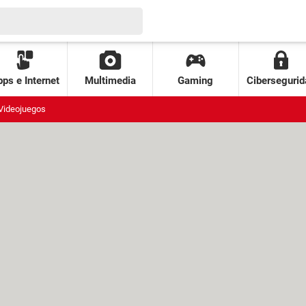
ps e Internet
Multimedia
Gaming
Cibersegurid
Videojuegos