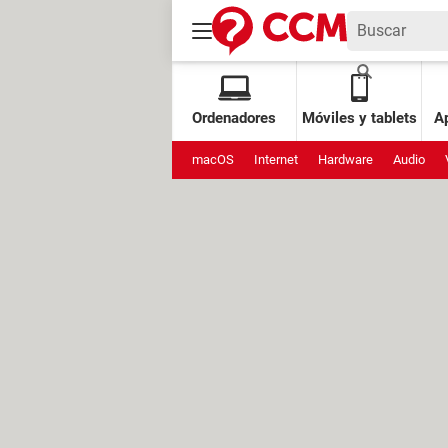
Ordenadores
Móviles y tablets
Ap
macOS
Internet
Hardware
Audio