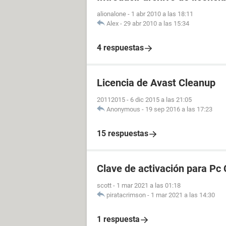
alionalone
-
1 abr 2010 a las 18:11
Alex
-
29 abr 2010 a las 15:34
4 respuestas
Licencia de Avast Cleanup
20112015
-
6 dic 2015 a las 21:05
Anonymous
-
19 sep 2016 a las 17:23
15 respuestas
Clave de activación para Pc 
scott
-
1 mar 2021 a las 01:18
piratacrimson
-
1 mar 2021 a las 14:30
1 respuesta