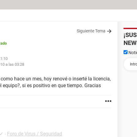
Siguiente Tema
¡SU
NEW
rado
Noti
21:10
10 a las 03:28
ó como hace un mes, hoy renové o inserté la licencia,
l equipo?, si es positivo en que tiempo. Gracias
✓
-
Foro de Virus / Seguridad