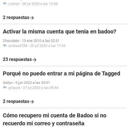
Leimar
-
28 jul 2023 a las 12:58
2 respuestas
Activar la misma cuenta que tenia en badoo?
Chocolate
-
13 ene 2010 a las 02:51
AndreaCCM
-
25 jul 2020 a las 17:43
23 respuestas
Porqué no puedo entrar a mi página de Tagged
Sailyn
-
5 jun 2022 a las 20:51
gslaura
-
27 jul 2022 a las 05:44
2 respuestas
Cómo recupero mi cuenta de Badoo si no
recuerdo mi correo y contraseña