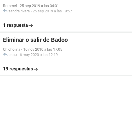
Rommel
-
25 sep 2019 a las 04:01
zandra.rivera
-
25 sep 2019 a las 19:57
1 respuesta
Eliminar o salir de Badoo
Chicholina
-
10 nov 2010 a las 17:05
esau
-
6 may 2020 a las 12:19
19 respuestas