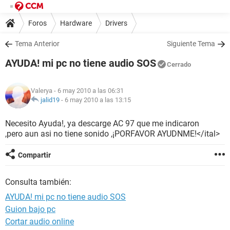
Foros
Hardware
Drivers
Tema Anterior
Siguiente Tema
AYUDA! mi pc no tiene audio SOS
Cerrado
Valerya
- 6 may 2010 a las 06:31
jalid19
-
6 may 2010 a las 13:15
Necesito Ayuda!, ya descarge AC 97 que me indicaron
,pero aun asi no tiene sonido ,¡PORFAVOR AYUDNME!</ital>
Compartir
Consulta también:
AYUDA! mi pc no tiene audio SOS
Guion bajo pc
Cortar audio online