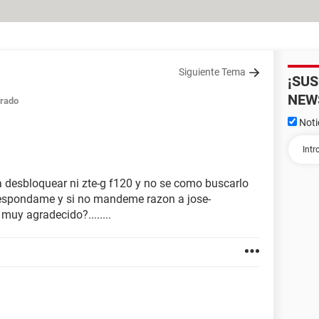
Siguiente Tema
¡SU
NEW
rado
Noti
ra desbloquear ni zte-g f120 y no se como buscarlo
.. respondame y si no mandeme razon a jose-
uy agradecido?........