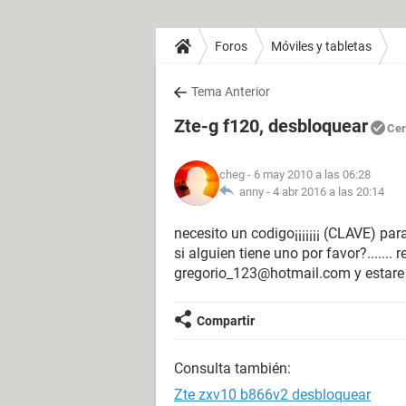
Foros
Móviles y tabletas
Tema Anterior
Zte-g f120, desbloquear
Cer
cheg
- 6 may 2010 a las 06:28
anny -
4 abr 2016 a las 20:14
necesito un codigo¡¡¡¡¡¡¡ (CLAVE) pa
si alguien tiene uno por favor?.....
gregorio_123@hotmail.com y estare m
Compartir
Consulta también:
Zte zxv10 b866v2 desbloquear