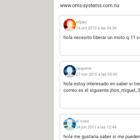
www.oms-systems.com.nu
elipao
16 oct 2010 a las 04:36
hola necesito liberar un moto q 11 
pequeno
27 nov 2010 a las 05:30
hola estoy interesado en saber si ti
correo es el siguiente jhon_miguel
el coso
24 jun 2011 a las 12:44
hola me gustaria saber si me pueden 