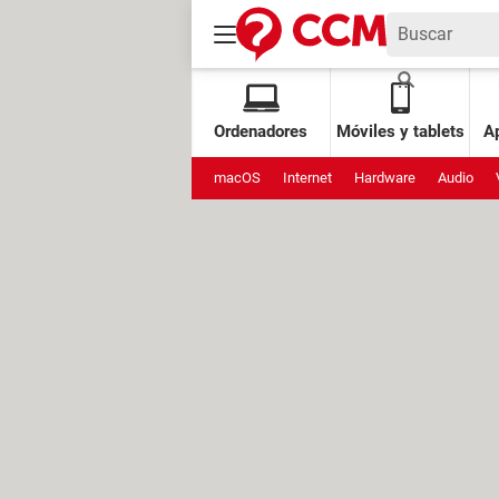
Ordenadores
Móviles y tablets
Ap
macOS
Internet
Hardware
Audio