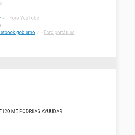
e
c
✓
-
Foro YouTube
e
netbook gobierno
✓
-
Foro portátiles
F120 ME PODRIIAS AYUUDAR