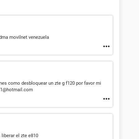
cdma movilnet venezuela
enes como desbloquear un zte g f120 por favor mi
_31@hotmail.com
liberar el zte e810