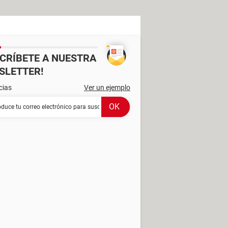
SCRÍBETE A NUESTRA
SLETTER!
cias
Ver un ejemplo