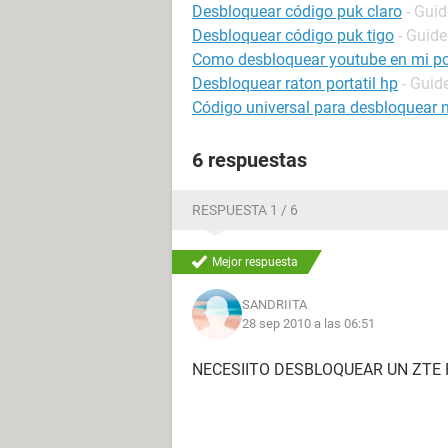
Desbloquear código puk claro
- Guid
Desbloquear código puk tigo
- Guide
Como desbloquear youtube en mi p
Desbloquear raton portatil hp
- Guid
Código universal para desbloquear 
6 respuestas
RESPUESTA 1 / 6
Mejor respuesta
SANDRIITA
28 sep 2010 a las 06:51
NECESIITO DESBLOQUEAR UN ZTE 