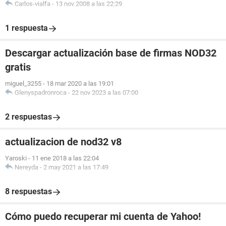
Carlos-vialfa
-
13 nov 2008 a las 22:29
1 respuesta
Descargar actualización base de firmas NOD32
gratis
miguel_3255
-
18 mar 2020 a las 19:01
Glenyspadronroca
-
22 nov 2023 a las 07:00
2 respuestas
actualizacion de nod32 v8
Yaroski
-
11 ene 2018 a las 22:04
Nereyda
-
2 may 2021 a las 17:49
8 respuestas
Cómo puedo recuperar mi cuenta de Yahoo!