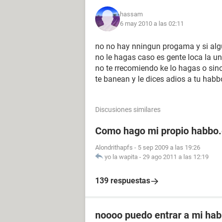
hassam
6 may 2010 a las 02:11
no no hay nningun progama y si algui
no le hagas caso es gente loca la u
no te rrecomiendo ke lo hagas o sino....
te banean y le dices adios a tu habb
Discusiones similares
Como hago mi propio habbo
Alondrithapfs
-
5 sep 2009 a las 19:26
yo la wapita
-
29 ago 2011 a las 12:19
139 respuestas
noooo puedo entrar a mi ha