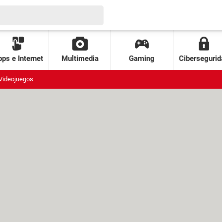
ps e Internet
Multimedia
Gaming
Cibersegurid
Videojuegos