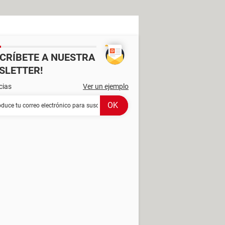
SCRÍBETE A NUESTRA
SLETTER!
cias
Ver un ejemplo