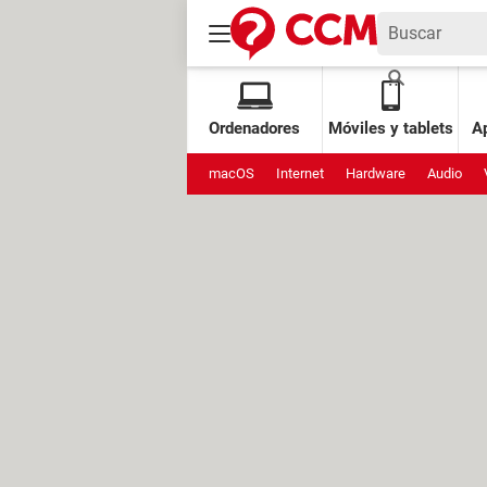
Ordenadores
Móviles y tablets
Ap
macOS
Internet
Hardware
Audio