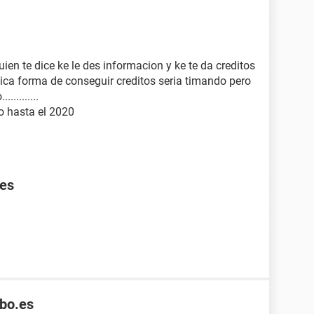
en te dice ke le des informacion y ke te da creditos
nica forma de conseguir creditos seria timando pero
.........
o hasta el 2020
.es
bbo.es