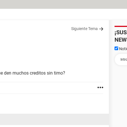
Siguiente Tema
¡SU
NEW
Noti
1
e den muchos creditos sin timo?