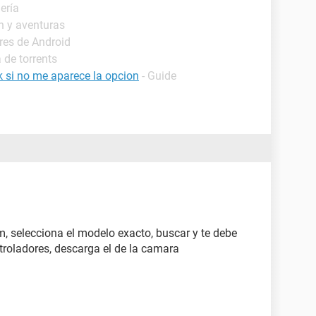
ería
n y aventuras
res de Android
 de torrents
 si no me aparece la opcion
- Guide
 selecciona el modelo exacto, buscar y te debe
troladores, descarga el de la camara