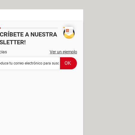
SCRÍBETE A NUESTRA
SLETTER!
cias
Ver un ejemplo