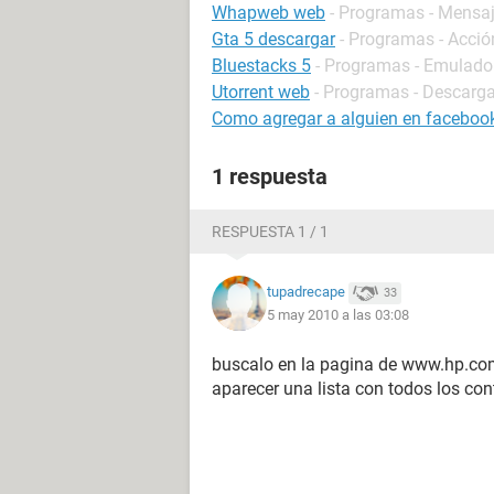
Whapweb web
- Programas - Mensaj
Gta 5 descargar
- Programas - Acció
Bluestacks 5
- Programas - Emulado
Utorrent web
- Programas - Descarga
Como agregar a alguien en facebook
1 respuesta
RESPUESTA 1 / 1
tupadrecape
33
5 may 2010 a las 03:08
buscalo en la pagina de www.hp.com,
aparecer una lista con todos los con