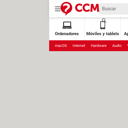
Ordenadores
Móviles y tablets
Ap
macOS
Internet
Hardware
Audio