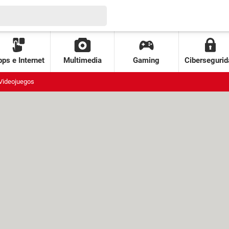
ps e Internet
Multimedia
Gaming
Cibersegurid
Videojuegos