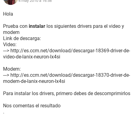
4 may 2010 à 16:58
Ordenador:
Sistema operativo Microsoft Windows XP Professional
Hola
Service Pack del Sistema Operativo Service Pack 2
DirectX 4.09.00.0904 (DirectX 9.0c)
Prueba con
instalar
los siguientes drivers para el video y
Nombre del sistema FREDDY-65B9E67E
modem
Nombre de usuario freddy
Link de descarga:
Video:
Placa base:
---> http://es.ccm.net/download/descargar-18369-driver-de-
Tipo de procesador Unknown, 2133 MHz (5 x 427)
video-de-lanix-neuron-lx4si
Nombre de la Placa Base Corporativo Lanix, S.A. de C.V. N/A
Chipset de la Placa Base Desconocido
Modem:
Memoria del Sistema 445 MB
---> http://es.ccm.net/download/descargar-18370-driver-de-
Tipo de BIOS Phoenix (06/25/08)
modem-de-lanix-neuron-lx4si
Multimedia:
Para instalar los drivers, primero debes de descomprimirlos
Tarjeta de sonido Realtek HD Audio output
Nos comentas el resultado
Almacenamiento:
.
Controlador IDE Controladora estándar PCI IDE de doble
canal
Controlador IDE Controladora SiS PCI IDE
Disco duro TOSHIBA MK8046GSX (74 GB, IDE)