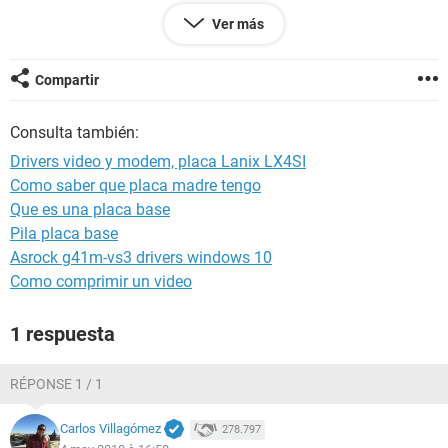
Ver más
ademas de eso no tiene activa el icono de susperder de mi
maquina
Compartir
Consulta también:
--------[ EVEREST Home Edition (c) 2003-2005 Lavalys, Inc. ]-----
-------------------------------------------------------
Drivers video y modem, placa Lanix LX4SI
Como saber que placa madre tengo
Versión EVEREST v2.20.405/es
Que es una placa base
Sitio Web
http://www.lavalys.com/
Tipo de informe Asistente de informes
Pila placa base
Ordenador FREDDY-65B9E67E
Asrock g41m-vs3 drivers windows 10
Generador freddy
Como comprimir un video
Sistema operativo Microsoft Windows XP Professional
5.1.2600 (WinXP Retail)
1 respuesta
Fecha 2010-05-04
Hora 17:44
RÉPONSE 1 / 1
--------[ Resumen ]------------------------------------------------------------------------------
Carlos Villagómez
278.797
-----------------------