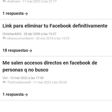
Andream
-
11 may 2022 a las 21:17
1 respuesta
Link para eliminar tu Facebook definitivamente
ChristianM33
-
28 abr 2009 a las 19:37
eliasasumumbami
-
20 ene 2018 a las 13:23
18 respuestas
Me salen accesos directos en facebook de
personas q no busco
Vivi
-
10 mar 2022 a las 17:49
TheOneAboveAll
-
11 mar 2022 a las 00:24
1 respuesta