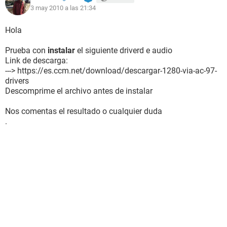
3 may 2010 a las 21:34
Dispositivos de entrada:
Teclado Teclado estándar de 101/102 teclas o Microsoft
Natural PS/2 Keyboard
Hola
Ratón Mouse compatible PS/2
Prueba con
instalar
el siguiente driverd e audio
Red:
Link de descarga:
Tarjeta de Red Adaptador Fast Ethernet VIA PCI 10/100Mb
---> https://es.ccm.net/download/descargar-1280-via-ac-97-
(192.168.1.101)
drivers
Descomprime el archivo antes de instalar
Dispositivos:
Controlador USB1 VIA VT83C572 PCI-USB Controller
Nos comentas el resultado o cualquier duda
Controlador USB1 VIA VT83C572 PCI-USB Controller
.
Controlador USB1 VIA VT83C572 PCI-USB Controller
Controlador USB2 VIA USB 2.0 Enhanced Host Controller
--------[ DMI ]---------------------------------------------------------------------------------------
------------------
[ BIOS ]
Propiedades de la BIOS: