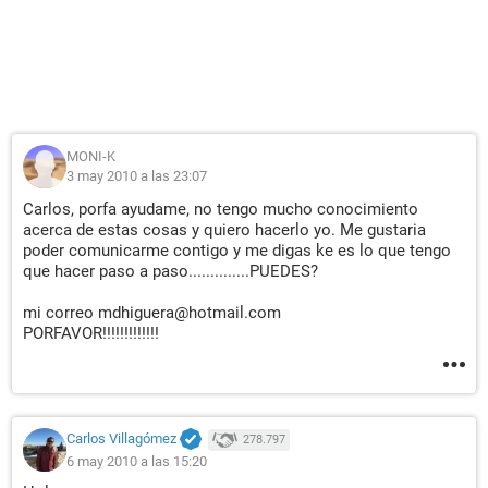
Vendedor Phoenix Technologies, LTD
Versión 6.00 PG
Fecha de salida 05/05/2004
Tamaño 256 KB
Dispositivos de arranque Floppy Disk, Hard Disk, CD-ROM,
ATAPI ZIP, LS-120
Funciones disponibles Flash BIOS, Shadow BIOS, Selectable
MONI-K
Boot, EDD
3 may 2010 a las 23:07
Standards soportados DMI, APM, ACPI, ESCD, PnP
Posibilidades de expansión ISA, PCI, AGP, USB
Carlos, porfa ayudame, no tengo mucho conocimiento
acerca de estas cosas y quiero hacerlo yo. Me gustaria
poder comunicarme contigo y me digas ke es lo que tengo
[ Sistema ]
que hacer paso a paso..............PUEDES?
Propiedades del Sistema:
mi correo mdhiguera@hotmail.com
Fabricante VIA Technologies, Inc.
PORFAVOR!!!!!!!!!!!!!
Producto P4M266A-8235
Tipo de arranque Botón marcha/parada
[ Placa base ]
Carlos Villagómez
278.797
Propiedades de la Placa Base:
6 may 2010 a las 15:20
Producto P4M266A-8235