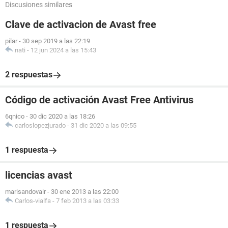
Discusiones similares
Clave de activacion de Avast free
pilar
-
30 sep 2019 a las 22:19
nati
-
12 jun 2024 a las 15:43
2 respuestas
Código de activación Avast Free Antivirus
6qnico
-
30 dic 2020 a las 18:26
carloslopezjurado
-
31 dic 2020 a las 09:55
1 respuesta
licencias avast
marisandovalr
-
30 ene 2013 a las 22:00
Carlos-vialfa
-
7 feb 2013 a las 03:33
1 respuesta