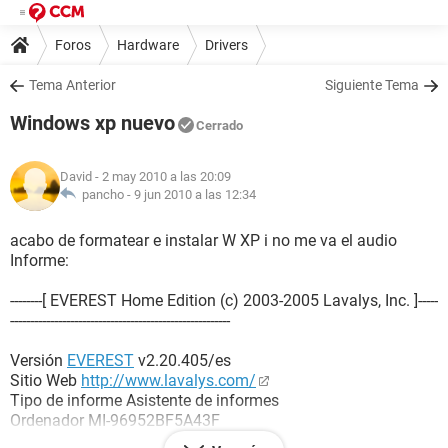
Foros
Hardware
Drivers
Tema Anterior
Siguiente Tema
Windows xp nuevo
Cerrado
David
- 2 may 2010 a las 20:09
pancho -
9 jun 2010 a las 12:34
acabo de formatear e instalar W XP i no me va el audio
Informe:
--------[ EVEREST Home Edition (c) 2003-2005 Lavalys, Inc. ]-----
-------------------------------------------------------
Versión
EVEREST
v2.20.405/es
Sitio Web
http://www.lavalys.com/
Tipo de informe Asistente de informes
Ordenador MI-96952BF5A43F
Generador David