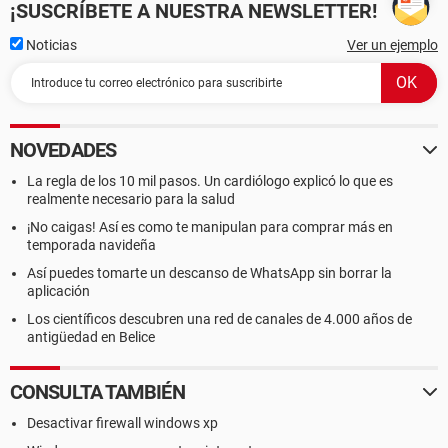
¡SUSCRÍBETE A NUESTRA NEWSLETTER!
[ Chasis ]
Noticias
Ver un ejemplo
Propiedades del chasis:
Fabricante Acer
Versión N/A
Número de serie Ninguno
Estado del arranque Seguro
NOVEDADES
Estado de la alimentación Seguro
Condiciones de temperatura Seguro
La regla de los 10 mil pasos. Un cardiólogo explicó lo que es
Condiciones de seguridad Ninguno
realmente necesario para la salud
¡No caigas! Así es como te manipulan para comprar más en
[ Controlador de memoria ]
temporada navideña
Propiedades del controlador de memoria:
Así puedes tomarte un descanso de WhatsApp sin borrar la
Método de detección de errores Ninguno
aplicación
Corrección de errores Ninguno
Los científicos descubren una red de canales de 4.000 años de
Memoria entrelazada soportada 1-Way
antigüedad en Belice
Memoria entrelazada actual 1-Way
Velocidad de memoria soportada 70ns, 60ns
CONSULTA TAMBIÉN
Voltajes de memoria soportados 3.3V
Tamaño máximo de los módulos de memoria 1024 MB
Desactivar firewall windows xp
Slots de memoria 3