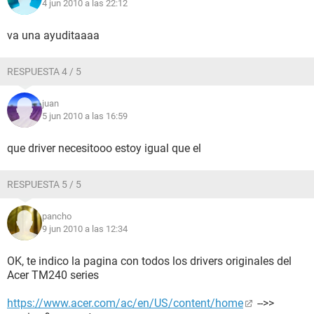
4 jun 2010 a las 22:12
Controlador USB2 Intel 82801DBM ICH4-M - Enhanced USB2
Controller [B-1]
Dispositivos USB Dispositivo de interfaz humana USB
va una ayuditaaaa
Dispositivos USB Dispositivo de interfaz humana USB
Batería Adaptador de CA de Microsoft
RESPUESTA 4 / 5
Batería Batería con método de control compatible con ACPI
de Microsoft
juan
5 jun 2010 a las 16:59
--------[ DMI ]---------------------------------------------------------------------------------------
------------------
que driver necesitooo estoy igual que el
[ BIOS ]
RESPUESTA 5 / 5
Propiedades de la BIOS:
Vendedor Phoenix Technologies LTD
pancho
Versión V1.14
9 jun 2010 a las 12:34
Fecha de salida 10/21/03
Tamaño 64 KB
OK, te indico la pagina con todos los drivers originales del
Dispositivos de arranque Floppy Disk, Hard Disk, CD-ROM,
Acer TM240 series
ATAPI ZIP, LS-120
Funciones disponibles Flash BIOS, Shadow BIOS, Selectable
https://www.acer.com/ac/en/US/content/home
-->>