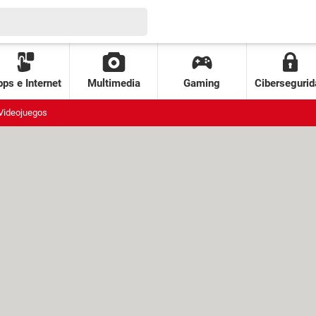
ps e Internet
Multimedia
Gaming
Cibersegurid
Videojuegos