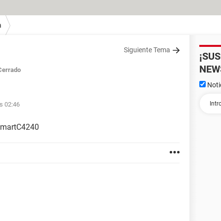
a
Siguiente Tema
¡SU
NEW
Cerrado
Noti
s 02:46
osmartC4240