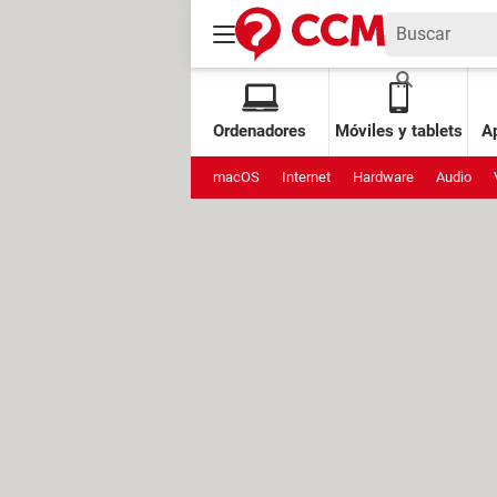
Ordenadores
Móviles y tablets
Ap
macOS
Internet
Hardware
Audio