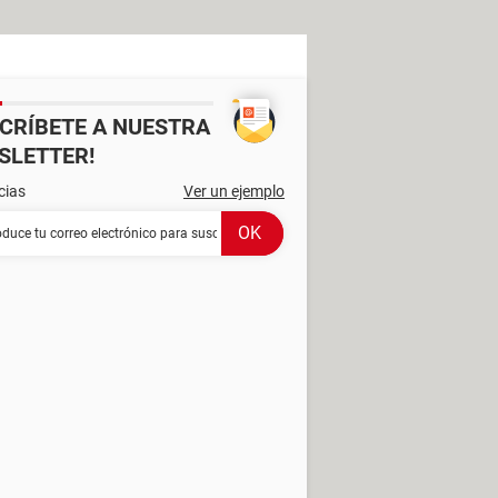
SCRÍBETE A NUESTRA
SLETTER!
cias
Ver un ejemplo