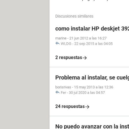
Discusiones similares
como instalar HP deskjet 3
marine
-
21 jun 2012 a las 16:27
WLDG
-
22 sep 2015 a las 04:05
2 respuestas
Problema al instalar, se cuel
borisrivas
-
15 may 2013 a las 12:36
Fer
-
30 jul 2020 a las 04:57
24 respuestas
No puedo avanzar con la ins