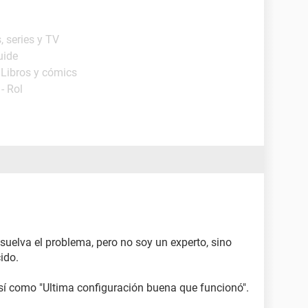
, series y TV
uide
 Libros y cómics
- Rol
esuelva el problema, pero no soy un experto, sino
ido.
sí como "Ultima configuración buena que funcionó".