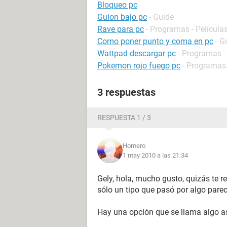
Bloqueo pc
Guion bajo pc
- Guide
Rave para pc
- Programas - Películas
Como poner punto y coma en pc
- G
Wattpad descargar pc
- Programas -
Pokemon rojo fuego pc
- Programas 
3 respuestas
RESPUESTA 1 / 3
Homero
1 may 2010 a las 21:34
Gely, hola, mucho gusto, quizás te r
sólo un tipo que pasó por algo parec
Hay una opción que se llama algo a