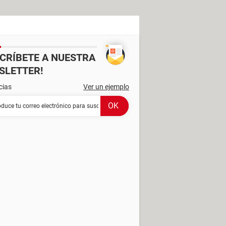
SCRÍBETE A NUESTRA
SLETTER!
cias
Ver un ejemplo