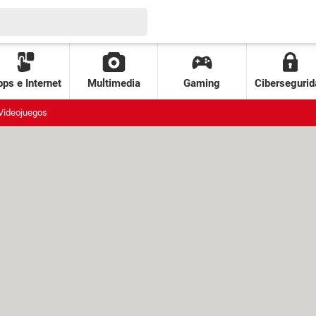
ps e Internet
Multimedia
Gaming
Cibersegurid
Videojuegos