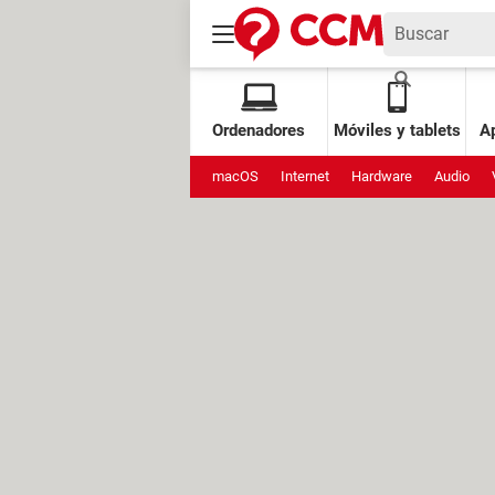
Ordenadores
Móviles y tablets
Ap
macOS
Internet
Hardware
Audio