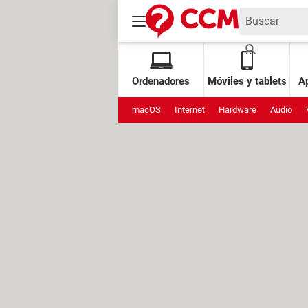
Ordenadores
Móviles y tablets
Ap
macOS
Internet
Hardware
Audio