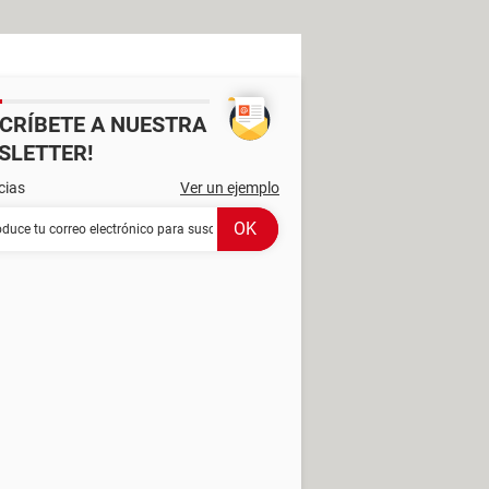
SCRÍBETE A NUESTRA
SLETTER!
cias
Ver un ejemplo