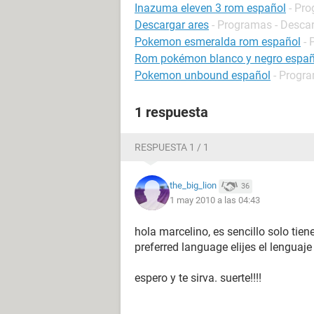
Inazuma eleven 3 rom español
- Pro
Descargar ares
- Programas - Descar
Pokemon esmeralda rom español
- 
Rom pokémon blanco y negro españ
Pokemon unbound español
- Progra
1 respuesta
RESPUESTA 1 / 1
the_big_lion
36
1 may 2010 a las 04:43
hola marcelino, es sencillo solo tien
preferred language elijes el lenguaj
espero y te sirva. suerte!!!!