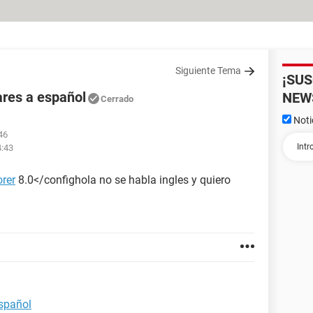
Siguiente Tema
¡SU
ares a español
NEW
Cerrado
Noti
46
4:43
orer
8.0</confighola no se habla ingles y quiero
español