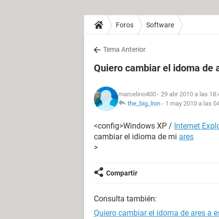
Foros
Software
Tema Anterior
Quiero cambiar el idoma de 
marcelino400
- 29 abr 2010 a las 18:
the_big_lion
-
1 may 2010 a las 0
<config>Windows XP /
Internet Expl
cambiar el idioma de mi
ares
>
Compartir
Consulta también:
Quiero cambiar el idoma de ares a 