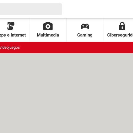
ps e Internet
Multimedia
Gaming
Cibersegurid
Videojuegos