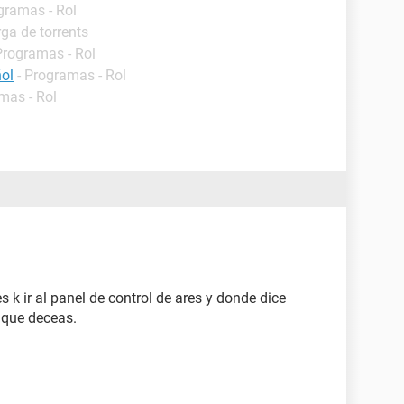
gramas - Rol
ga de torrents
Programas - Rol
ol
- Programas - Rol
mas - Rol
es k ir al panel de control de ares y donde dice
e que deceas.