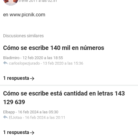
5 ene 2011 a las 02:51
en www.picnik.com
Discusiones similares
Cómo se escribe 140 mil en números
Bladimiro
-
12 feb 2020 a las 18:55
carloslopezjurado
-
13 feb 2020 a las 15:36
1 respuesta
Cómo se escribe está cantidad en letras 143
129 639
Elbapp
-
16 feb 2024 a las 05:30
ElJotaa
-
16 feb 2024 a las 20:11
1 respuesta