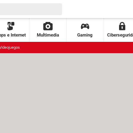
ps e Internet
Multimedia
Gaming
Cibersegurid
Videojuegos