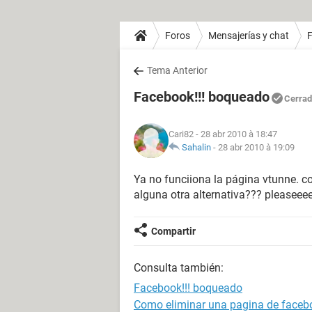
Foros
Mensajerías y chat
Tema Anterior
Facebook!!! boqueado
Cerra
Cari82
- 28 abr 2010 à 18:47
Sahalin
-
28 abr 2010 à 19:09
Ya no funciiona la página vtunne. 
alguna otra alternativa??? pleaseee
Compartir
Consulta también:
Facebook!!! boqueado
Como eliminar una pagina de faceb