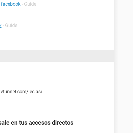
 facebook
- Guide
k
- Guide
.vtunnel.com/ es así
ale en tus accesos directos