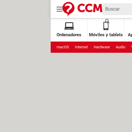
Ordenadores
Móviles y tablets
Ap
macOS
Internet
Hardware
Audio