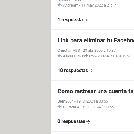
Andream
-
11 may 2022 à 21:17
1 respuesta
Link para eliminar tu Facebo
ChristianM33
-
28 abr 2009 à 19:37
eliasasumumbami
-
20 ene 2018 à 13:23
18 respuestas
Como rastrear una cuenta fal
Bem2004
-
19 jul 2024 à 00:56
Bem2004
-
19 jul 2024 à 00:56
0 respuestas