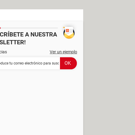
SCRÍBETE A NUESTRA
SLETTER!
cias
Ver un ejemplo