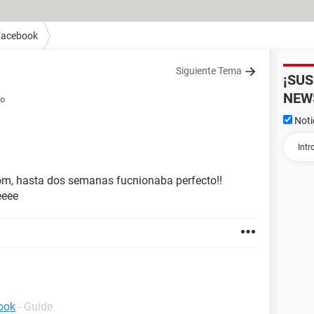
Facebook
Siguiente Tema
¡SU
NEW
do
Noti
com, hasta dos semanas fucnionaba perfecto!!
eeee
ook
- Guide