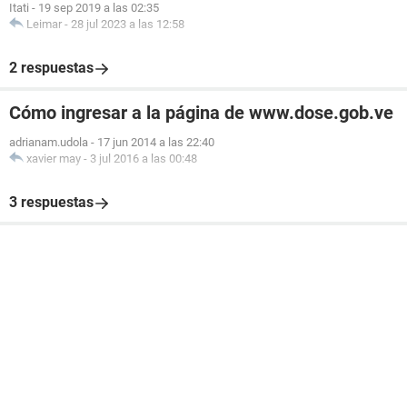
Itati
-
19 sep 2019 a las 02:35
Leimar
-
28 jul 2023 a las 12:58
2 respuestas
Cómo ingresar a la página de www.dose.gob.ve
adrianam.udola
-
17 jun 2014 a las 22:40
xavier may
-
3 jul 2016 a las 00:48
3 respuestas