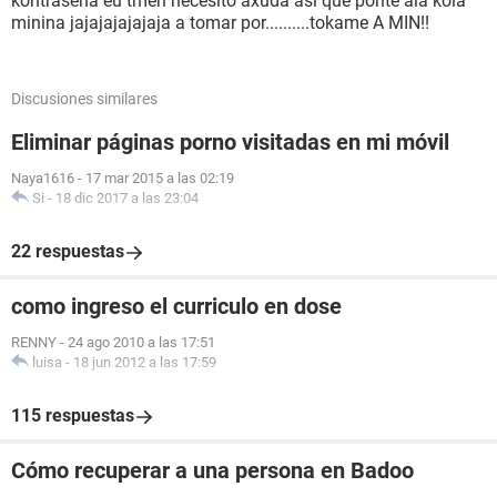
kontraseña eu tmen necesito axuda asi que ponte ala kola
minina jajajajajajaja a tomar por..........tokame A MIN!!
Discusiones similares
Eliminar páginas porno visitadas en mi móvil
Naya1616
-
17 mar 2015 a las 02:19
Si
-
18 dic 2017 a las 23:04
22 respuestas
como ingreso el curriculo en dose
RENNY
-
24 ago 2010 a las 17:51
luisa
-
18 jun 2012 a las 17:59
115 respuestas
Cómo recuperar a una persona en Badoo