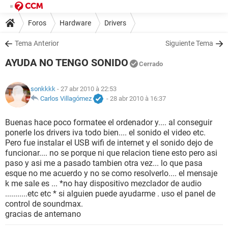
Foros
Hardware
Drivers
Tema Anterior
Siguiente Tema
AYUDA NO TENGO SONIDO
Cerrado
sonkkkk
- 27 abr 2010 à 22:53
Carlos Villagómez
-
28 abr 2010 à 16:37
Buenas hace poco formatee el ordenador y.... al conseguir
ponerle los drivers iva todo bien.... el sonido el video etc.
Pero fue instalar el USB wifi de internet y el sonido dejo de
funcionar.... no se porque ni que relacion tiene esto pero asi
paso y asi me a pasado tambien otra vez... lo que pasa
esque no me acuerdo y no se como resolverlo.... el mensaje
k me sale es ... *no hay dispositivo mezclador de audio
...........etc etc * si alguien puede ayudarme . uso el panel de
control de soundmax.
gracias de antemano