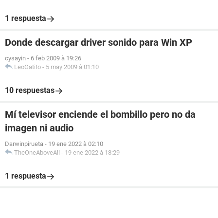
1 respuesta
Donde descargar driver sonido para Win XP
cysayin
-
6 feb 2009 à 19:26
LeoGatito
-
5 may 2009 à 01:10
10 respuestas
Mí televisor enciende el bombillo pero no da
imagen ni audio
Darwinpirueta
-
19 ene 2022 à 02:10
TheOneAboveAll
-
19 ene 2022 à 18:29
1 respuesta