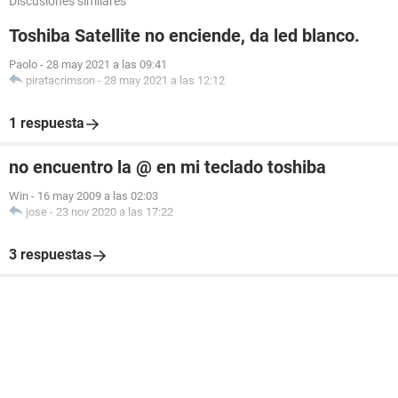
Discusiones similares
Toshiba Satellite no enciende, da led blanco.
Paolo
-
28 may 2021 a las 09:41
piratacrimson
-
28 may 2021 a las 12:12
1 respuesta
no encuentro la @ en mi teclado toshiba
Win
-
16 may 2009 a las 02:03
jose
-
23 nov 2020 a las 17:22
3 respuestas