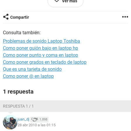
Ver más
DirectX 4.09.00.0904 (DirectX 9.0c)
Placa base:
Compartir
Tipo de procesador Mobile Intel Celeron M 380, 1600 MHz
(16 x 100)
Consulta también:
Nombre de la Placa Base ATI SB400
Memoria del Sistema 448 MB
Problemas de sonido Laptop Toshiba
Tipo de BIOS Phoenix (08/11/05)
Como poner guión bajo en laptop hp
Como poner punto y coma en laptop
Multimedia:
Tarjeta de sonido ATI SB400 - AC'97 Audio Controller
Como poner grados en teclado de laptop
Que es una tarjeta de sonido
Como poner @ en laptop
1 respuesta
RESPUESTA 1 / 1
juan_dj
1.898
28 abr 2010 a las 01:15