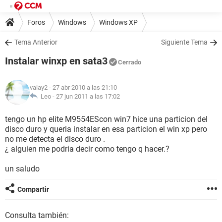
Foros
Windows
Windows XP
Tema Anterior
Siguiente Tema
Instalar winxp en sata3
Cerrado
valay2
- 27 abr 2010 a las 21:10
Leo -
27 jun 2011 a las 17:02
tengo un hp elite M9554EScon win7 hice una particion del
disco duro y queria instalar en esa particion el win xp pero
no me detecta el disco duro .
¿ alguien me podria decir como tengo q hacer.?
un saludo
Compartir
Consulta también: