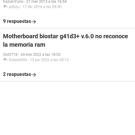
KazukiYuno
-
27 mar 2013 a las 16:54
adizzu
-
17 dic 2016 a las 09:30
9 respuestas
Motherboard biostar g41d3+ v.6.0 no reconoce
la memoria ram
Ost2718
-
24 ene 2022 a las 18:02
Solaire934
-
13 jun 2022 a las 05:12
2 respuestas