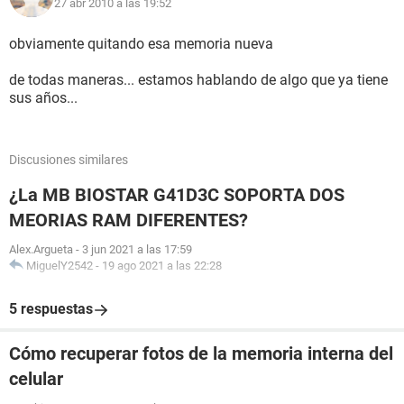
27 abr 2010 a las 19:52
obviamente quitando esa memoria nueva
de todas maneras... estamos hablando de algo que ya tiene
sus años...
Discusiones similares
¿La MB BIOSTAR G41D3C SOPORTA DOS
MEORIAS RAM DIFERENTES?
Alex.Argueta
-
3 jun 2021 a las 17:59
MiguelY2542
-
19 ago 2021 a las 22:28
5 respuestas
Cómo recuperar fotos de la memoria interna del
celular