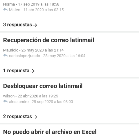
Norma
-
17 sep 2019 a las 18:58
Mateo
-
11 abr 2020 a las 03:15
3 respuestas
Recuperación de correo latinmail
Mauricio
-
26 may 2020 a las 21:14
carloslopezjurado
-
28 may 2020 a las 16:04
1 respuesta
Desbloquear correo latinmail
wilson
-
22 abr 2020 a las 19:25
alessandro
-
28 sep 2020 a las 08:00
2 respuestas
No puedo abrir el archivo en Excel