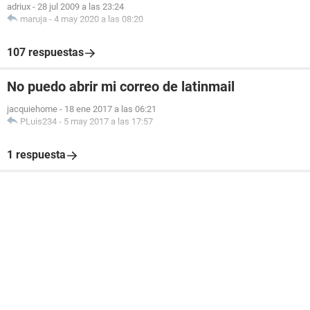
adriux
-
28 jul 2009 a las 23:24
maruja
-
4 may 2020 a las 08:20
107 respuestas
No puedo abrir mi correo de latinmail
jacquiehome
-
18 ene 2017 a las 06:21
PLuis234
-
5 may 2017 a las 17:57
1 respuesta