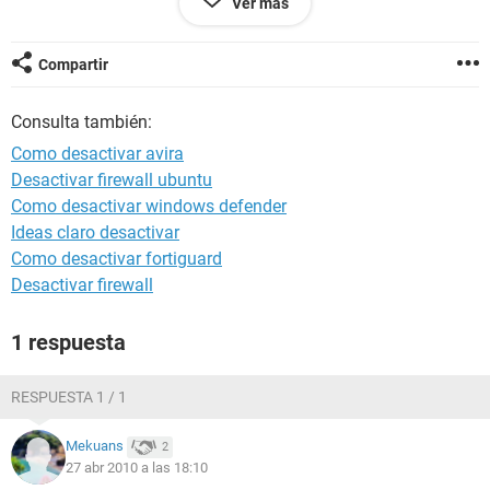
Ver más
ya que yo quisiera el que mejor me detecte la mayoria de
virus si alguien me puede ayudar por favor se los voy a
agradecer de todo corazon
Compartir
Consulta también:
Como desactivar avira
Desactivar firewall ubuntu
Como desactivar windows defender
Ideas claro desactivar
Como desactivar fortiguard
Desactivar firewall
1 respuesta
RESPUESTA 1 / 1
Mekuans
2
27 abr 2010 a las 18:10