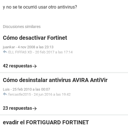
y no se te ocurrió usar otro antivirus?
Discusiones similares
Cómo desactivar Fortinet
juankar
-
4 nov 2008 a las 23:13
ELL FIFFAS XD
-
20 feb 2017 a las 17:14
42 respuestas
Cómo desinstalar antivirus AVIRA AntiVir
Luis
-
25 feb 2010 a las 00:07
fercastle2015
-
24 jun 2016 a las 19:42
23 respuestas
evadir el FORTIGUARD FORTINET