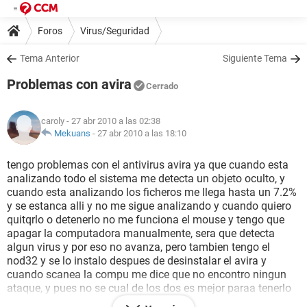
Foros
Virus/Seguridad
Tema Anterior
Siguiente Tema
Problemas con avira
Cerrado
caroly
- 27 abr 2010 a las 02:38
Mekuans
-
27 abr 2010 a las 18:10
tengo problemas con el antivirus avira ya que cuando esta
analizando todo el sistema me detecta un objeto oculto, y
cuando esta analizando los ficheros me llega hasta un 7.2%
y se estanca alli y no me sigue analizando y cuando quiero
quitqrlo o detenerlo no me funciona el mouse y tengo que
apagar la computadora manualmente, sera que detecta
algun virus y por eso no avanza, pero tambien tengo el
nod32 y se lo instalo despues de desinstalar el avira y
cuando scanea la compu me dice que no encontro ningun
ataque, y pues no se cual de los dos es mejor paraa tenerlo
instalado