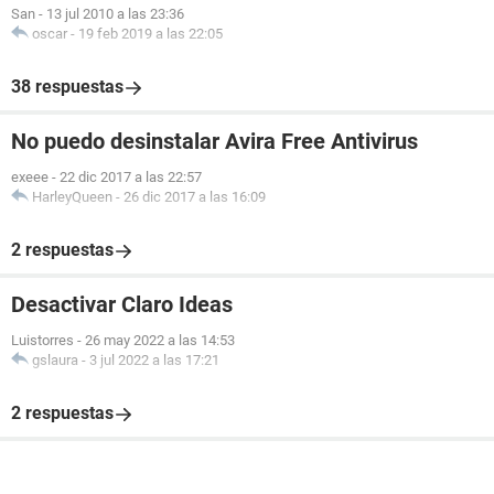
San
-
13 jul 2010 a las 23:36
oscar
-
19 feb 2019 a las 22:05
38 respuestas
No puedo desinstalar Avira Free Antivirus
exeee
-
22 dic 2017 a las 22:57
HarleyQueen
-
26 dic 2017 a las 16:09
2 respuestas
Desactivar Claro Ideas
Luistorres
-
26 may 2022 a las 14:53
gslaura
-
3 jul 2022 a las 17:21
2 respuestas