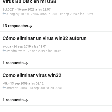
Virus Bu Disk en mi USB
Sol.0521
-
16 ene 2023 a las 22:07
Google@109361265477855071075
-
12 sep 2024 a las 18:29
13 respuestas
Cómo eliminar un virus win32 autorun
ayuda
-
26 sep 2019 a las 18:01
zandra.rivera
-
26 sep 2019 a las 18:42
1 respuesta
Como eliminar virus win32
Mlk
-
13 sep 2009 a las 02:12
martin210484
-
13 sep 2009 a las 02:41
1 respuesta