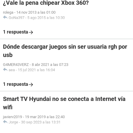
¿Vale la pena chipear Xbox 360?
rolega
-
14 nov 2013 a las 01:00
GoNa397
-
5 ago 2015 a las 10:30
1 respuesta
Dónde descargar juegos sin ser usuaria rgh por
usb
G4MER43VERZ
-
8 abr 2021 a las 07:23
aea
-
15 jul 2021 a las 16:04
1 respuesta
Smart TV Hyundai no se conecta a Internet vía
wifi
javierv2019
-
19 mar 2019 a las 22:40
Jorge
-
30 sep 2023 a las 13:31