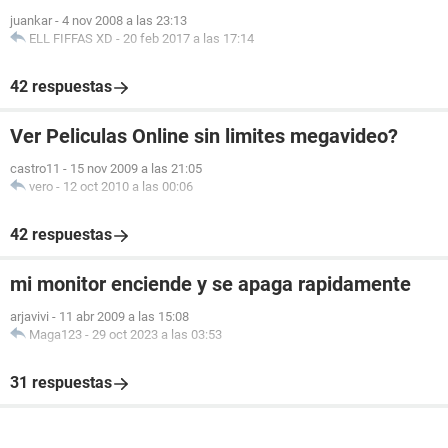
juankar
-
4 nov 2008 a las 23:13
ELL FIFFAS XD
-
20 feb 2017 a las 17:14
42 respuestas
Ver Peliculas Online sin limites megavideo?
castro11
-
15 nov 2009 a las 21:05
vero
-
12 oct 2010 a las 00:06
42 respuestas
mi monitor enciende y se apaga rapidamente
arjavivi
-
11 abr 2009 a las 15:08
Maga123
-
29 oct 2023 a las 03:53
31 respuestas