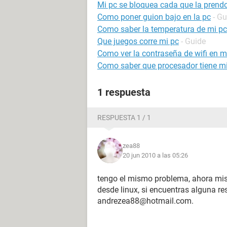
Mi pc se bloquea cada que la prend
Como poner guion bajo en la pc
- Gu
Como saber la temperatura de mi pc
Que juegos corre mi pc
- Guide
Como ver la contraseña de wifi en m
Como saber que procesador tiene m
1 respuesta
RESPUESTA 1 / 1
zea88
20 jun 2010 a las 05:26
tengo el mismo problema, ahora mis
desde linux, si encuentras alguna re
andrezea88@hotmail.com.