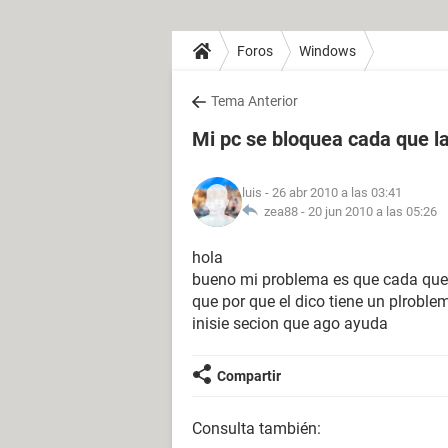
Foros
Windows
Tema Anterior
Mi pc se bloquea cada que l
luis
- 26 abr 2010 a las 03:41
zea88 -
20 jun 2010 a las 05:26
hola
bueno mi problema es que cada que l
que por que el dico tiene un plrobl
inisie secion que ago ayuda
Compartir
Consulta también: