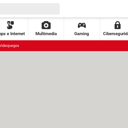
ps e Internet
Multimedia
Gaming
Cibersegurid
Videojuegos