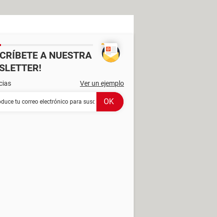
SCRÍBETE A NUESTRA
SLETTER!
cias
Ver un ejemplo