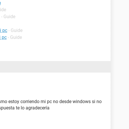
o
ide
- Guide
i pc
- Guide
i pc
- Guide
mo estoy corriendo mi pc no desde windows si no
spuesta te lo agradecería