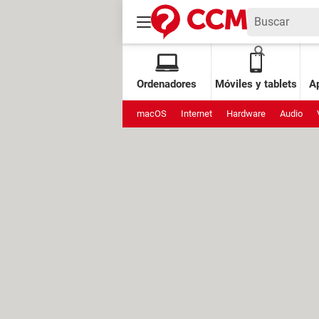
Ordenadores
Móviles y tablets
Ap
macOS
Internet
Hardware
Audio