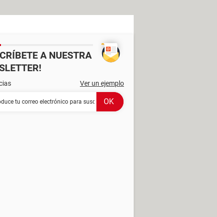
SCRÍBETE A NUESTRA
SLETTER!
cias
Ver un ejemplo