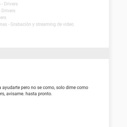
- Drivers
 Drivers
vers
mas - Grabación y streaming de vídeo
ria ayudarte pero no se como, solo dime como
ers, avisame. hasta pronto.