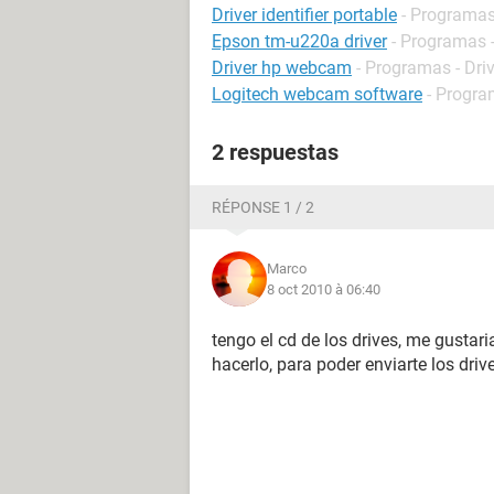
Driver identifier portable
- Programas 
Epson tm-u220a driver
- Programas -
Driver hp webcam
- Programas - Dri
Logitech webcam software
- Progra
2 respuestas
RÉPONSE 1 / 2
Marco
8 oct 2010 à 06:40
tengo el cd de los drives, me gusta
hacerlo, para poder enviarte los driv