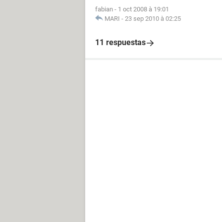
fabian
-
1 oct 2008 à 19:01
MARI
-
23 sep 2010 à 02:25
11 respuestas