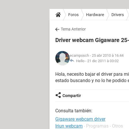
Foros
Hardware
Drivers
Tema Anterior
Driver webcam Gigaware 25
ecamposch
- 25 abr 2010 à 16:44
Hello -
21 dic 2011 à 03:02
Hola, necesito bajar el driver para
estado buscando y no lo he podido 
Compartir
Consulta también:
Gigaware webcam driver
Iriun webcam
- Programas - Otros