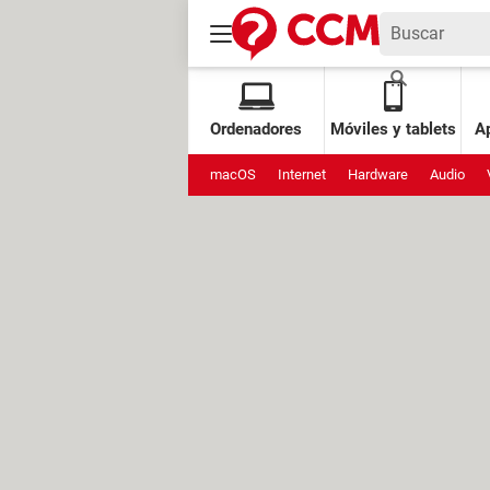
Ordenadores
Móviles y tablets
Ap
macOS
Internet
Hardware
Audio