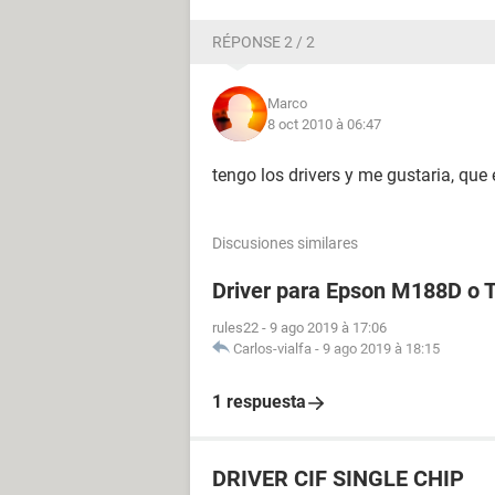
RÉPONSE 2 / 2
Marco
8 oct 2010 à 06:47
tengo los drivers y me gustaria, que 
Discusiones similares
Driver para Epson M188D o
rules22
-
9 ago 2019 à 17:06
Carlos-vialfa
-
9 ago 2019 à 18:15
1 respuesta
DRIVER CIF SINGLE CHIP