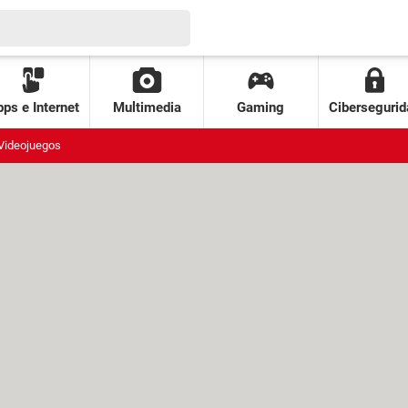
ps e Internet
Multimedia
Gaming
Cibersegurid
Videojuegos