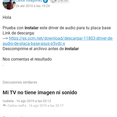
Carlos Villagómez
278.797
26 abr 2010 a las 19:24
Hola
Prueba con
instalar
este driver de audio para tu placa base
Link de descarga:
--->
https://es.ccm.net/download/descargar-11803-driver-de-
audio-de-placa-base-asus-p5vdc-x
Descomprime el archivo antes de
instalar
Nos comentas el resultado
.
Discusiones similares
Mi TV no tiene imagen ni sonido
Isabela
-
16 ago 2019 a las 03:12
Carlos-vialfa
-
16 ago 2019 a las 20:17