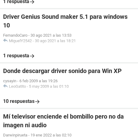
1 respuesta
Driver Genius Sound maker 5.1 para windows
10
FernandoCaro
-
30 ago 2021 a las 13:53
MiguelY2542
-
30 ago 2021 a las 18:21
1 respuesta
Donde descargar driver sonido para Win XP
cysayin
-
6 feb 2009 a las 19:26
LeoGatito
-
5 may 2009 a las 01:10
10 respuestas
Mí televisor enciende el bombillo pero no da
imagen ni audio
Darwinpirueta
-
19 ene 2022 a las 02:10