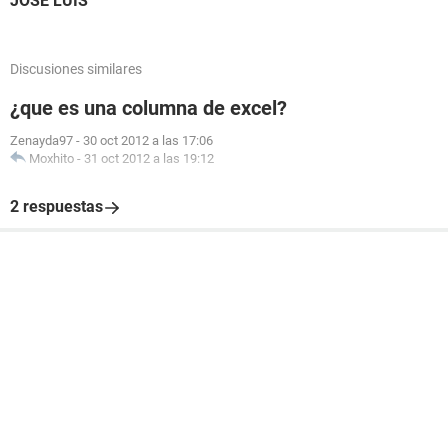
JOSE LUIS
Discusiones similares
¿que es una columna de excel?
Zenayda97
-
30 oct 2012 a las 17:06
Moxhito
-
31 oct 2012 a las 19:12
2 respuestas