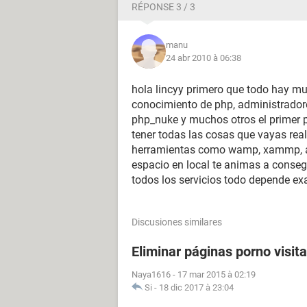
RÉPONSE 3 / 3
manu
24 abr 2010 à 06:38
hola lincyy primero que todo hay mu
conocimiento de php, administrado
php_nuke y muchos otros el primer p
tener todas las cosas que vayas rea
herramientas como wamp, xammp, ap
espacio en local te animas a conseg
todos los servicios todo depende ex
Discusiones similares
Eliminar páginas porno visit
Naya1616
-
17 mar 2015 à 02:19
Si
-
18 dic 2017 à 23:04