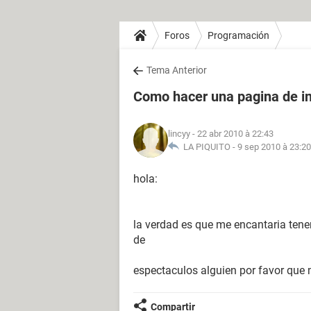
Foros
Programación
Tema Anterior
Como hacer una pagina de in
lincyy
- 22 abr 2010 à 22:43
LA PIQUITO -
9 sep 2010 à 23:20
hola:
la verdad es que me encantaria tener
de
espectaculos alguien por favor que
Compartir