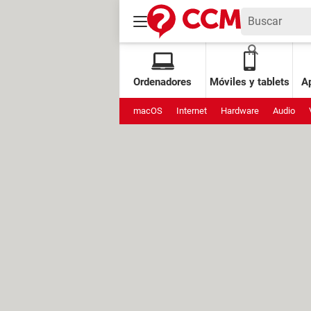
Ordenadores
Móviles y tablets
Ap
macOS
Internet
Hardware
Audio