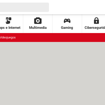
ps e Internet
Multimedia
Gaming
Cibersegurid
Videojuegos