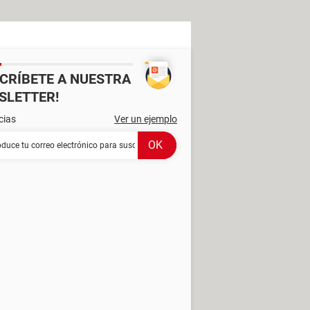
SCRÍBETE A NUESTRA
SLETTER!
cias
Ver un ejemplo